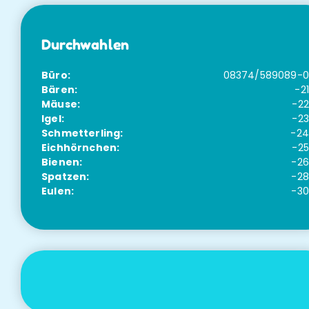
Durchwahlen
Büro:
08374/589089-0
Bären:
-21
Mäuse:
-22
Igel:
-23
Schmetterling:
-24
Eichhörnchen:
-25
Bienen:
-26
Spatzen:
-28
Eulen:
-30